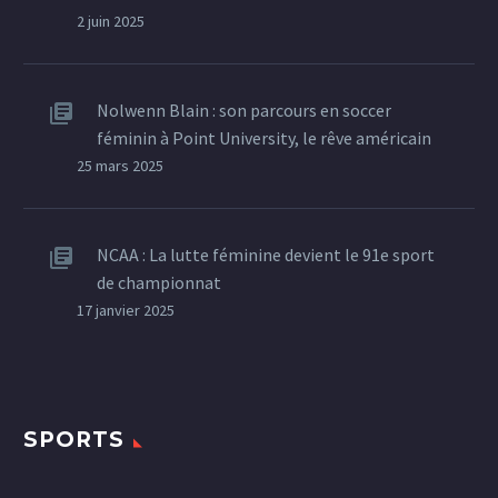
2 juin 2025
Nolwenn Blain : son parcours en soccer
féminin à Point University, le rêve américain
25 mars 2025
NCAA : La lutte féminine devient le 91e sport
de championnat
17 janvier 2025
SPORTS