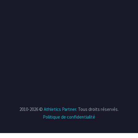
2010-2026 ©
Athletics Partner
. Tous droits réservés.
Politique de confidentialité