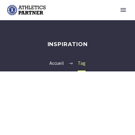
INSPIRATION
Accueil
Tag