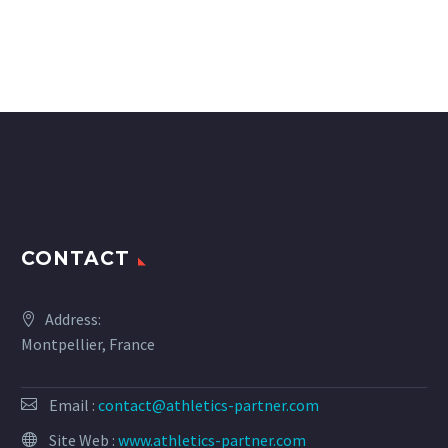
CONTACT
Address:
Montpellier, France
Email :
contact@athletics-partner.com
Site Web :
www.athletics-partner.com