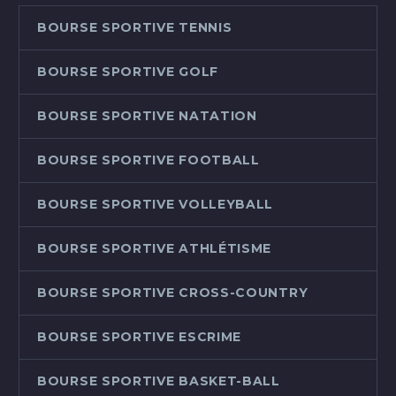
BOURSE SPORTIVE TENNIS
BOURSE SPORTIVE GOLF
BOURSE SPORTIVE NATATION
BOURSE SPORTIVE FOOTBALL
BOURSE SPORTIVE VOLLEYBALL
BOURSE SPORTIVE ATHLÉTISME
BOURSE SPORTIVE CROSS-COUNTRY
BOURSE SPORTIVE ESCRIME
BOURSE SPORTIVE BASKET-BALL