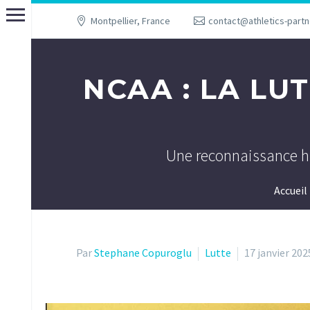
Montpellier, France
contact@athletics-part
NCAA : LA LU
Une reconnaissance hi
Accueil
Par
Stephane Copuroglu
Lutte
17 janvier 202