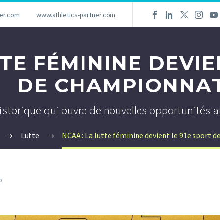
ner.com
www.athletics-partner.com
TTE FÉMININE DEVIE
DE CHAMPIONNA
storique qui ouvre de nouvelles opportunités aux
Lutte
NCAA : La lutte féminine devient le 91e sport 
5