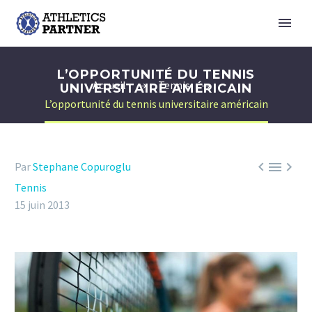
L’OPPORTUNITÉ DU TENNIS
Accueil
Tennis
UNIVERSITAIRE AMÉRICAIN
L’opportunité du tennis universitaire américain



Par
Stephane Copuroglu
Tennis
15 juin 2013