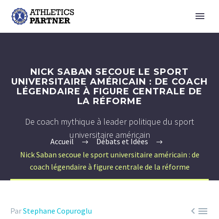
NICK SABAN SECOUE LE SPORT
UNIVERSITAIRE AMÉRICAIN : DE COACH
LÉGENDAIRE À FIGURE CENTRALE DE
LA RÉFORME
De coach mythique à leader politique du sport
universitaire américain
Accueil
Débats et Idées
Nick Saban secoue le sport universitaire américain : de
coach légendaire à figure centrale de la réforme


Par
Stephane Copuroglu