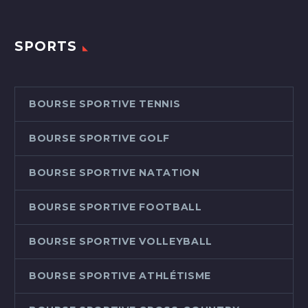
universitaire n’est pas
réservé aux jeunes. Son
histoire inspire tous ceux
SPORTS
qui croient qu’il n’est
jamais trop tard pour
poursuivre ses rêves.
BOURSE SPORTIVE TENNIS
BOURSE SPORTIVE GOLF
BOURSE SPORTIVE NATATION
BOURSE SPORTIVE FOOTBALL
BOURSE SPORTIVE VOLLEYBALL
BOURSE SPORTIVE ATHLÉTISME