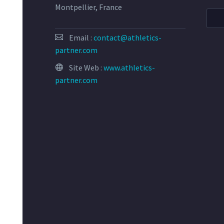
Montpellier, France
Email :
contact@athletics-
partner.com
Site Web :
www.athletics-
partner.com