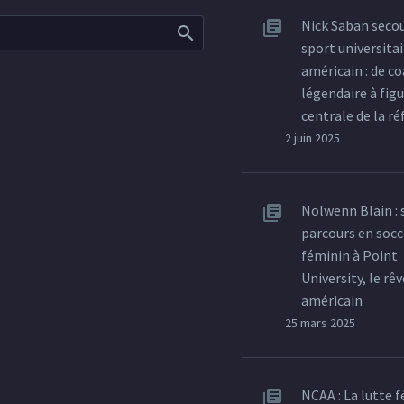
Nick Saban secou
sport universitai
américain : de c
légendaire à fig
centrale de la r
2 juin 2025
Nolwenn Blain : 
parcours en socc
féminin à Point
University, le rêv
américain
25 mars 2025
NCAA : La lutte 