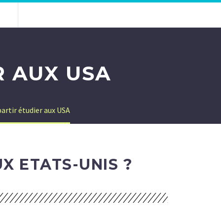
R AUX USA
artir étudier aux USA
X ETATS-UNIS ?