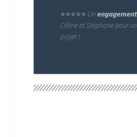
⭐️⭐️⭐️⭐️⭐️
Un
engagement s
Céline et Stéphane pour vo
projet !