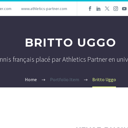
ner.com
www.athletics-partner.com
BRITTO UGGO
nnis français placé par Athletics Partner en uni
Home
Portfolio Item
Britto Uggo