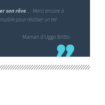
ser son rêve
… Merci encore à
ensable pour réaliser un tel
Maman d'Uggo Britto