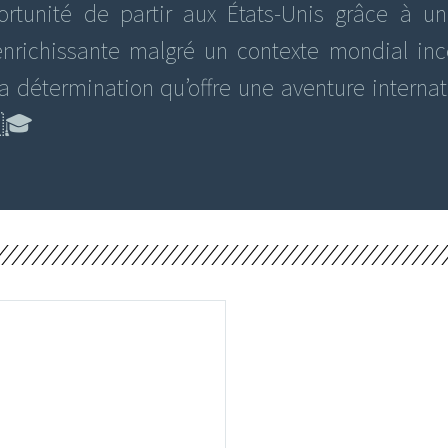
portunité de partir aux États-Unis grâce à u
enrichissante malgré un contexte mondial ince
la détermination qu’offre une aventure interna
🎓