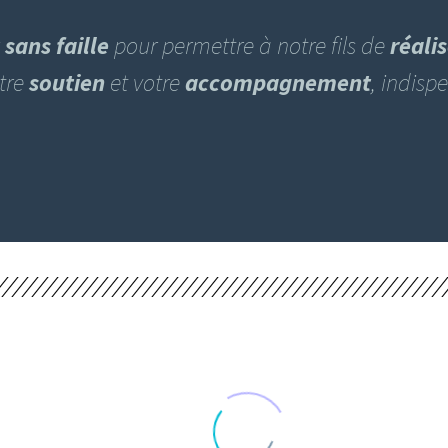
ans faille
pour permettre à notre fils de
réali
tre
soutien
et votre
accompagnement
, indisp