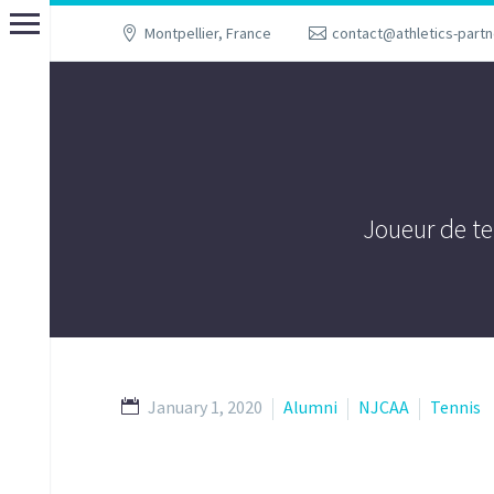
Montpellier, France
contact@athletics-part
Joueur de te
January 1, 2020
Alumni
NJCAA
Tennis