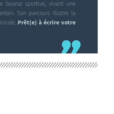
ne bourse sportive, vivant une
rtain. Son parcours illustre la
tionale.
Prêt(e) à écrire votre