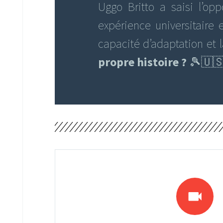
Uggo Britto a saisi l’op
expérience universitaire 
capacité d’adaptation et 
propre histoire ?
🎾🇺