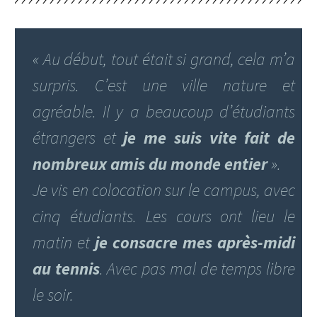
« Au début, tout était si grand, cela m’a
surpris. C’est une ville nature et
agréable. Il y a beaucoup d’étudiants
étrangers et
je me suis vite fait de
nombreux amis du monde entier
».
Je vis en colocation sur le campus, avec
cinq étudiants. Les cours ont lieu le
matin et
je consacre mes après-midi
au tennis
. Avec pas mal de temps libre
le soir.