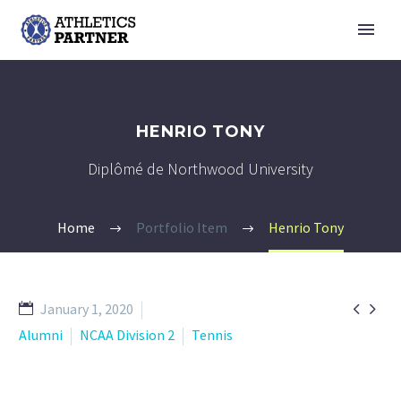
HENRIO TONY
Diplômé de Northwood University
Home
Portfolio Item
Henrio Tony


January 1, 2020
Alumni
NCAA Division 2
Tennis