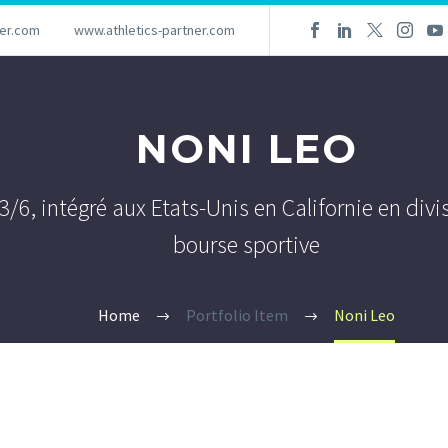
ner.com
www.athletics-partner.com
NONI LEO
 3/6, intégré aux Etats-Unis en Californie en di
bourse sportive
Home
Portfolio Item
Noni Leo