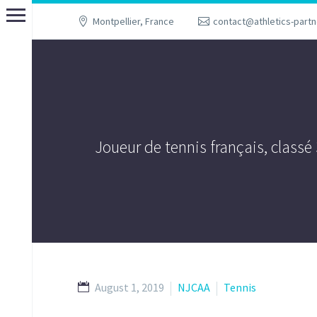
Montpellier, France
contact@athletics-part
Joueur de tennis français, classé
August 1, 2019
NJCAA
Tennis