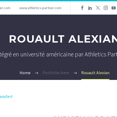
ner.com
www.athletics-partner.com
ROUAULT ALEXIA
ntégré en université américaine par Athletics Par
Home
Portfolio Item
Rouault Alexian
ansfert