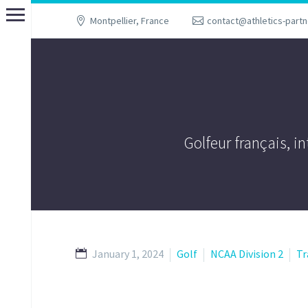
Montpellier, France
contact@athletics-part
Golfeur français, i
January 1, 2024
Golf
NCAA Division 2
Tr