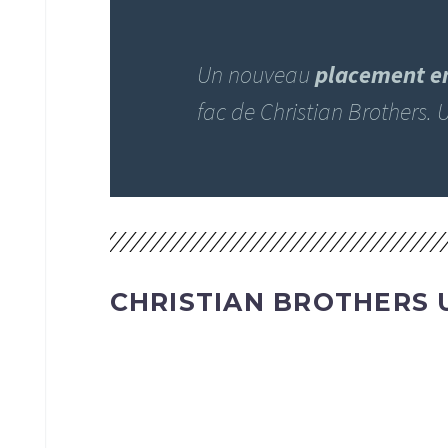
Un nouveau
placement en
fac de Christian Brothers. U
CHRISTIAN BROTHERS U