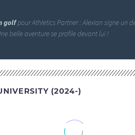
 golf
pour Athletics Partner : Alexian signe un 
ne belle aventure se profile devant lui !
NIVERSITY (2024-)