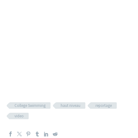
College Swimming
haut niveau
reportage
video