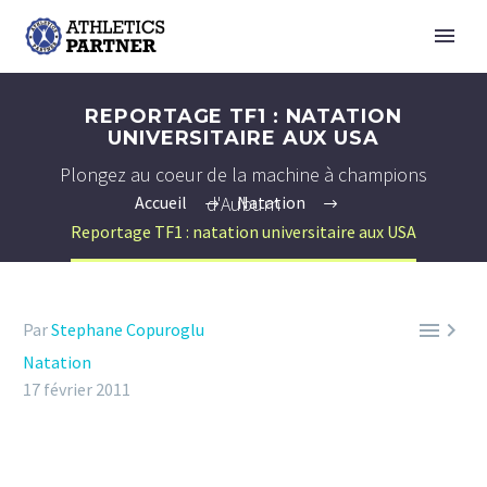
REPORTAGE TF1 : NATATION
UNIVERSITAIRE AUX USA
Plongez au coeur de la machine à champions
d'Auburn
Accueil
Natation
Reportage TF1 : natation universitaire aux USA


Par
Stephane Copuroglu
Natation
17 février 2011