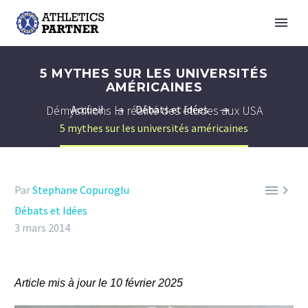
5 MYTHES SUR LES UNIVERSITÉS
AMÉRICAINES
Démystifions la réalité des études aux USA
Accueil
Débats et Idées
5 mythes sur les universités américaines


Par
Stephane Copuroglu
Débats et Idées
3 mars 2014
Article mis à jour le 10 février 2025